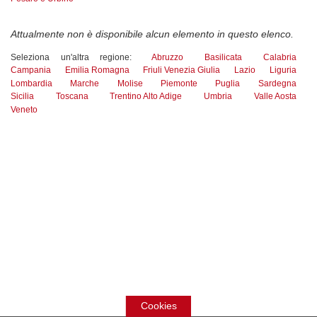
Attualmente non è disponibile alcun elemento in questo elenco.
Seleziona un'altra regione:
Abruzzo
Basilicata
Calabria
Campania
Emilia Romagna
Friuli Venezia Giulia
Lazio
Liguria
Lombardia
Marche
Molise
Piemonte
Puglia
Sardegna
Sicilia
Toscana
Trentino Alto Adige
Umbria
Valle Aosta
Veneto
Cookies