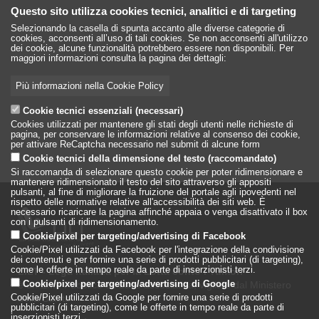
Questo sito utilizza cookies tecnici, analitici e di targeting
Selezionando la casella di spunta accanto alle diverse categorie di
cookies, acconsenti all’uso di tali cookies. Se non acconsenti all'utilizzo
dei cookie, alcune funzionalità potrebbero essere non disponibili. Per
maggiori informazioni consulta la pagina dei dettagli:
Più informazioni nella Cookie Policy
Cookie tecnici essenziali (necessari)
Cookies utilizzati per mantenere gli stati degli utenti nelle richieste di
pagina, per conservare le informazioni relative al consenso dei cookie,
per attivare ReCaptcha necessario nel submit di alcune form
Cookie tecnici della dimensione del testo (raccomandato)
Si raccomanda di selezionare questo cookie per poter ridimensionare e
mantenere ridimensionato il testo del sito attraverso gli appositi
pulsanti, al fine di migliorare la fruizione del portale agli ipovedenti nel
rispetto delle normative relative all'accessibilità dei siti web. È
necessario ricaricare la pagina affinché appaia o venga disattivato il box
con i pulsanti di ridimensionamento.
Cookie/pixel per targeting/advertising di Facebook
Cookie/Pixel utilizzati da Facebook per l'integrazione della condivisione
dei contenuti e per fornire una serie di prodotti pubblicitari (di targeting),
come le offerte in tempo reale da parte di inserzionisti terzi.
LILT - Lega Italiana per la Lotta conto i Tumori
è un Ente Pubblico su base associativa, vigilato dal Ministero
Cookie/pixel per targeting/advertising di Google
della Salute
Cookie/Pixel utilizzati da Google per fornire una serie di prodotti
pubblicitari (di targeting), come le offerte in tempo reale da parte di
inserzionisti terzi.