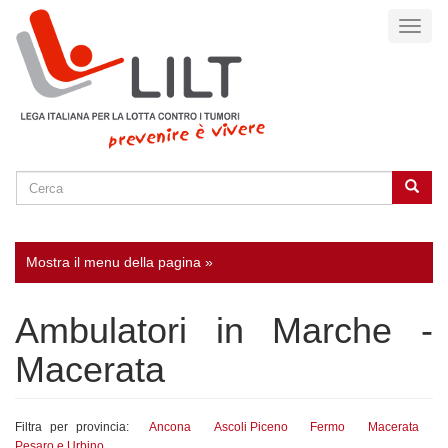
Salta
Toggl
al
naviga
contenuto
principale
Cerca
Cerca
SEARCH
Mostra il menu della pagina »
Ambulatori in Marche -
Macerata
Filtra per provincia:
Ancona
Ascoli Piceno
Fermo
Macerata
Pesaro e Urbino