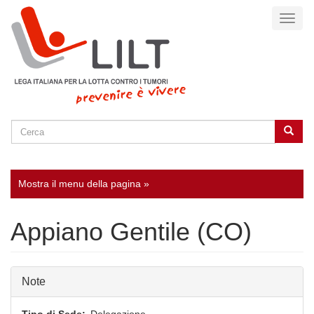
Salta
Toggl
al
naviga
contenuto
principale
Cerca
Cerca
SEARCH
Mostra il menu della pagina »
Appiano Gentile (CO)
Note