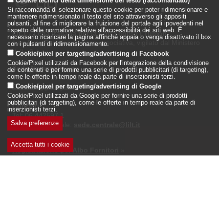
Cookie tecnici della dimensione del testo (raccomandato)
Si raccomanda di selezionare questo cookie per poter ridimensionare e
mantenere ridimensionato il testo del sito attraverso gli appositi
pulsanti, al fine di migliorare la fruizione del portale agli ipovedenti nel
rispetto delle normative relative all'accessibilità dei siti web. È
LILT - Lega Italiana per la Lotta conto i Tumori
necessario ricaricare la pagina affinché appaia o venga disattivato il box
è un Ente Pubblico su base associativa, vigilato dal Ministero
con i pulsanti di ridimensionamento.
della Salute
Cookie/pixel per targeting/advertising di Facebook
Cookie/Pixel utilizzati da Facebook per l'integrazione della condivisione
Sede Nazionale
dei contenuti e per fornire una serie di prodotti pubblicitari (di targeting),
come le offerte in tempo reale da parte di inserzionisti terzi.
Via Torlonia 15, 00161 Roma
Come raggiungerci
»
Cookie/pixel per targeting/advertising di Google
Cookie/Pixel utilizzati da Google per fornire una serie di prodotti
pubblicitari (di targeting), come le offerte in tempo reale da parte di
Contatti
inserzionisti terzi.
Tel: 06.442597.1
Salva preferenze
E-mail istituzionale:
sede.centrale@lilt.it
Login
»
Accetta tutti i cookie
Ritira
Registrazione per Albo Fornitori
»
consenso
Seguici su: