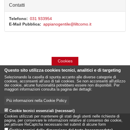
Contatti
Telefono
031 933954
E-Mail Pubblica
appianogentile@liltcomo.it
Cookies
Questo sito utilizza cookies tecnici, analitici e di targeting
Selezionando la casella di spunta accanto alle diverse categorie di
cookies, acconsenti all’uso di tali cookies. Se non acconsenti all'utilizzo
dei cookie, alcune funzionalità potrebbero essere non disponibili. Per
maggiori informazioni consulta la pagina dei dettagli:
Più informazioni nella Cookie Policy
Cookie tecnici essenziali (necessari)
Cookies utilizzati per mantenere gli stati degli utenti nelle richieste di
pagina, per conservare le informazioni relative al consenso dei cookie,
per attivare ReCaptcha necessario nel submit di alcune form