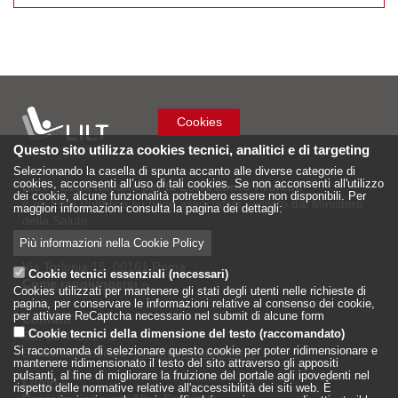
Cookies
Questo sito utilizza cookies tecnici, analitici e di targeting
Selezionando la casella di spunta accanto alle diverse categorie di
cookies, acconsenti all’uso di tali cookies. Se non acconsenti all'utilizzo
LILT - Lega Italiana per la Lotta conto i Tumori
dei cookie, alcune funzionalità potrebbero essere non disponibili. Per
è un Ente Pubblico su base associativa, vigilato dal Ministero
maggiori informazioni consulta la pagina dei dettagli:
della Salute
Più informazioni nella Cookie Policy
Sede Nazionale
Via Torlonia 15, 00161 Roma
Cookie tecnici essenziali (necessari)
Come raggiungerci
»
Cookies utilizzati per mantenere gli stati degli utenti nelle richieste di
pagina, per conservare le informazioni relative al consenso dei cookie,
per attivare ReCaptcha necessario nel submit di alcune form
Contatti
Cookie tecnici della dimensione del testo (raccomandato)
Tel: 06.442597.1
Si raccomanda di selezionare questo cookie per poter ridimensionare e
E-mail istituzionale:
sede.centrale@lilt.it
mantenere ridimensionato il testo del sito attraverso gli appositi
pulsanti, al fine di migliorare la fruizione del portale agli ipovedenti nel
Login
»
rispetto delle normative relative all'accessibilità dei siti web. È