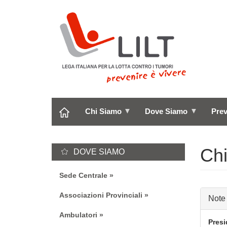
Salta
al
contenuto
principale
Chi Siamo
Dove Siamo
Pre
Chi
DOVE SIAMO
Sede Centrale
Associazioni Provinciali
Note
Ambulatori
Presi