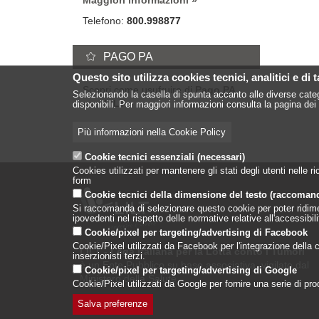
Maggiori informazioni
Telefono:
800.998877
PAGO PA
Questo sito utilizza cookies tecnici, analitici e di 
Scopri come usufruire di
Pago PA
Selezionando la casella di spunta accanto alle diverse categ
con LILT
disponibili. Per maggiori informazioni consulta la pagina dei 
Più informazioni nella Cookie Policy
Cookie tecnici essenziali (necessari)
Cookies utilizzati per mantenere gli stati degli utenti nelle
form
Cookie tecnici della dimensione del testo (raccoman
Si raccomanda di selezionare questo cookie per poter ridimensi
ipovedenti nel rispetto delle normative relative all'accessibi
Cookie/pixel per targeting/advertising di Facebook
Cookie/Pixel utilizzati da Facebook per l'integrazione della co
LILT - Lega Italiana per la Lotta conto i Tumori
inserzionisti terzi.
è un Ente Pubblico su base associativa, vigilato dal
Cookie/pixel per targeting/advertising di Google
Ministero della Salute
Cookie/Pixel utilizzati da Google per fornire una serie di prodo
Salva preferenze