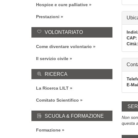
Hospice e cure palliative
Prestazioni
Ubic
VOLONTARIATO
Indir
CAP
Città
Come diventare volontario
Il servizio civile
Conta
RICERCA
Telef
E-Mai
La Ricerca LILT
Comitato Scientifico
SER
SCUOLA & FORMAZIONE
Non sono
questa a
Formazione