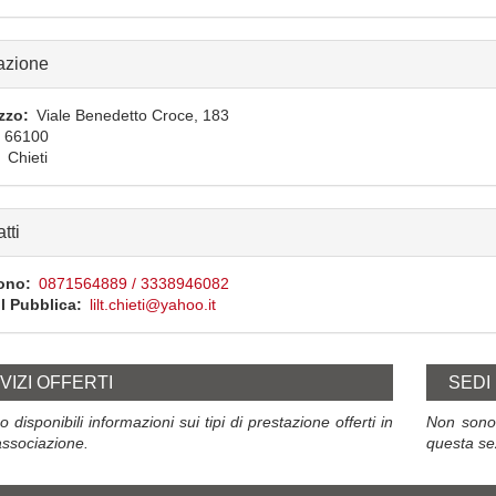
azione
izzo
Viale Benedetto Croce, 183
66100
Chieti
tti
ono
0871564889 / 3338946082
l Pubblica
lilt.chieti@yahoo.it
VIZI OFFERTI
SEDI
 disponibili informazioni sui tipi di prestazione offerti in
Non sono 
ssociazione.
questa se