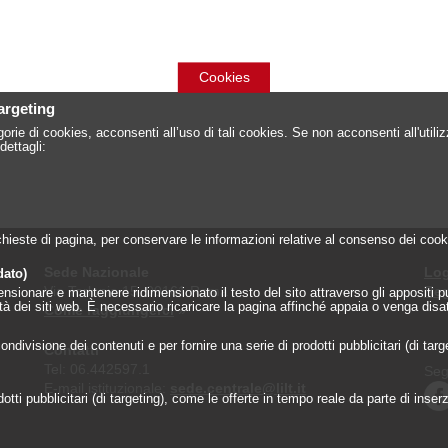
Cookies
targeting
orie di cookies, acconsenti all’uso di tali cookies. Se non acconsenti all'util
dettagli:
 richieste di pagina, per conservare le informazioni relative al consenso dei c
Sede Nazionale
Log
dato)
Via Torlonia 15, 00161 Roma
Reg
onare e mantenere ridimensionato il testo del sito attraverso gli appositi pulsa
lità dei siti web. È necessario ricaricare la pagina affinché appaia o venga disa
Come raggiungerci
»
ndivisione dei contenuti e per fornire una serie di prodotti pubblicitari (di tar
Contatti
Tel: 06.442597.1
Seg
E-mail istituzionale:
sede.centrale@lilt.it
tti pubblicitari (di targeting), come le offerte in tempo reale da parte di inserzi