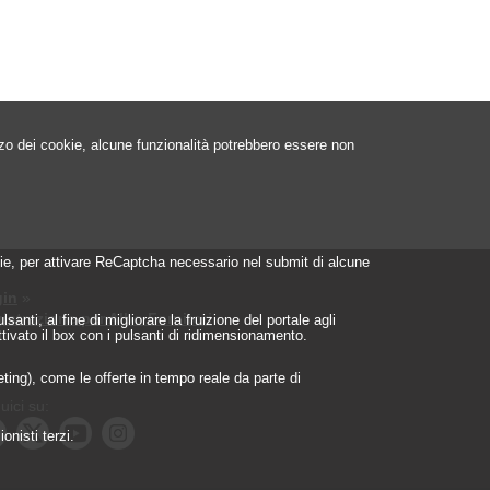
izzo dei cookie, alcune funzionalità potrebbero essere non
ookie, per attivare ReCaptcha necessario nel submit di alcune
in
»
istrazione per Albo Fornitori
»
nti, al fine di migliorare la fruizione del portale agli
ttivato il box con i pulsanti di ridimensionamento.
geting), come le offerte in tempo reale da parte di
uici su:
onisti terzi.