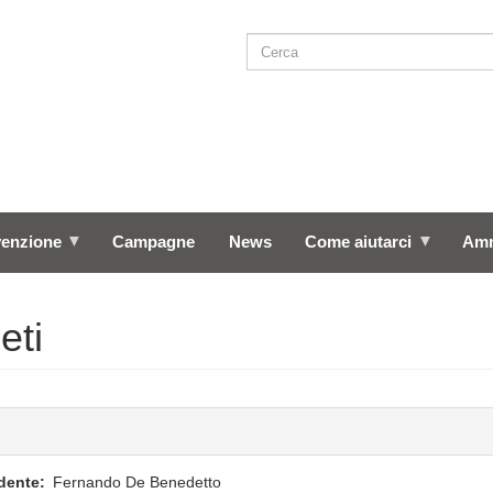
Cerca
SEARCH
venzione
Campagne
News
Come aiutarci
Amm
eti
dente
Fernando
De Benedetto