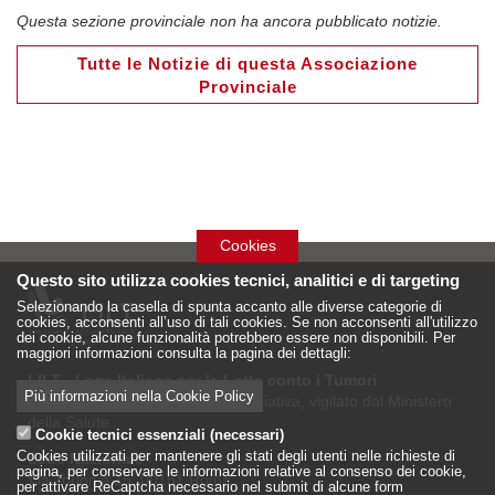
Questa sezione provinciale non ha ancora pubblicato notizie.
Tutte le Notizie di questa Associazione
Provinciale
Cookies
Questo sito utilizza cookies tecnici, analitici e di targeting
Selezionando la casella di spunta accanto alle diverse categorie di
cookies, acconsenti all’uso di tali cookies. Se non acconsenti all'utilizzo
dei cookie, alcune funzionalità potrebbero essere non disponibili. Per
maggiori informazioni consulta la pagina dei dettagli:
LILT - Lega Italiana per la Lotta conto i Tumori
Più informazioni nella Cookie Policy
è un Ente Pubblico su base associativa, vigilato dal Ministero
della Salute
Cookie tecnici essenziali (necessari)
Cookies utilizzati per mantenere gli stati degli utenti nelle richieste di
Sede Nazionale
pagina, per conservare le informazioni relative al consenso dei cookie,
Via Torlonia 15, 00161 Roma
per attivare ReCaptcha necessario nel submit di alcune form