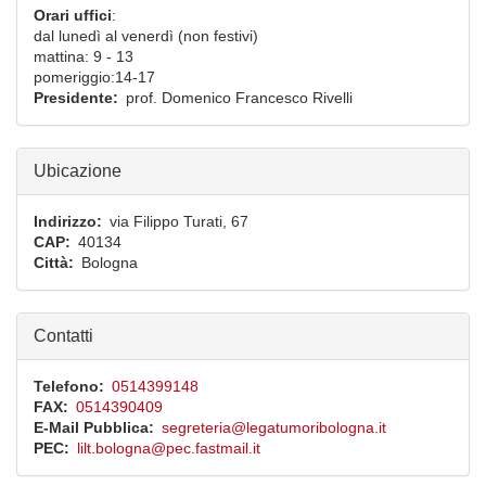
Orari
uffici
:
dal lunedì al venerdì (non festivi)
mattina: 9 - 13
pomeriggio:14-17
Presidente
prof.
Domenico Francesco
Rivelli
Ubicazione
Indirizzo
via Filippo Turati, 67
CAP
40134
Città
Bologna
Contatti
Telefono
0514399148
FAX
0514390409
E-Mail Pubblica
segreteria@legatumoribologna.it
PEC
lilt.bologna@pec.fastmail.it