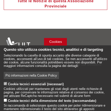
Tutte le Notizie di questa Associazione
Provinciale
Cookies
Questo sito utilizza cookies tecnici, analitici e di targeting
Selezionando la casella di spunta accanto alle diverse categorie di
cookies, acconsenti all’uso di tali cookies. Se non acconsenti all'utilizzo
LILT - Lega Italiana per la Lotta conto i Tumori
dei cookie, alcune funzionalità potrebbero essere non disponibili. Per
è un Ente Pubblico su base associativa, vigilato dal Ministero
maggiori informazioni consulta la pagina dei dettagli:
della Salute
Più informazioni nella Cookie Policy
Sede Nazionale
Via Torlonia 15, 00161 Roma
Cookie tecnici essenziali (necessari)
Come raggiungerci
»
Cookies utilizzati per mantenere gli stati degli utenti nelle richieste di
pagina, per conservare le informazioni relative al consenso dei cookie,
per attivare ReCaptcha necessario nel submit di alcune form
Contatti
Cookie tecnici della dimensione del testo (raccomandato)
Tel: 06.442597.1
Si raccomanda di selezionare questo cookie per poter ridimensionare e
E-mail istituzionale:
sede.centrale@lilt.it
mantenere ridimensionato il testo del sito attraverso gli appositi