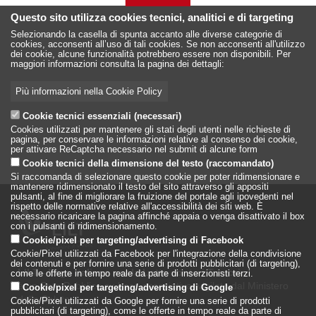
Questo sito utilizza cookies tecnici, analitici e di targeting
Selezionando la casella di spunta accanto alle diverse categorie di
cookies, acconsenti all’uso di tali cookies. Se non acconsenti all'utilizzo
dei cookie, alcune funzionalità potrebbero essere non disponibili. Per
maggiori informazioni consulta la pagina dei dettagli:
Più informazioni nella Cookie Policy
Cookie tecnici essenziali (necessari)
Cookies utilizzati per mantenere gli stati degli utenti nelle richieste di
pagina, per conservare le informazioni relative al consenso dei cookie,
per attivare ReCaptcha necessario nel submit di alcune form
Cookie tecnici della dimensione del testo (raccomandato)
Si raccomanda di selezionare questo cookie per poter ridimensionare e
mantenere ridimensionato il testo del sito attraverso gli appositi
pulsanti, al fine di migliorare la fruizione del portale agli ipovedenti nel
rispetto delle normative relative all'accessibilità dei siti web. È
necessario ricaricare la pagina affinché appaia o venga disattivato il box
con i pulsanti di ridimensionamento.
Cookie/pixel per targeting/advertising di Facebook
Cookie/Pixel utilizzati da Facebook per l'integrazione della condivisione
dei contenuti e per fornire una serie di prodotti pubblicitari (di targeting),
LILT - Lega Italiana per la Lotta conto i Tumori
come le offerte in tempo reale da parte di inserzionisti terzi.
è un Ente Pubblico su base associativa, vigilato dal Ministero
Cookie/pixel per targeting/advertising di Google
della Salute
Cookie/Pixel utilizzati da Google per fornire una serie di prodotti
pubblicitari (di targeting), come le offerte in tempo reale da parte di