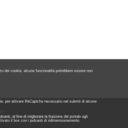
izzo dei cookie, alcune funzionalità potrebbero essere non
ookie, per attivare ReCaptcha necessario nel submit di alcune
in
»
istrazione per Albo Fornitori
»
nti, al fine di migliorare la fruizione del portale agli
ttivato il box con i pulsanti di ridimensionamento.