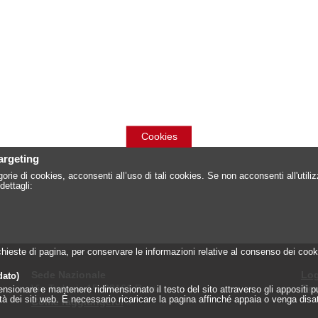
Cookies
targeting
orie di cookies, acconsenti all’uso di tali cookies. Se non acconsenti all'util
dettagli:
 richieste di pagina, per conservare le informazioni relative al consenso dei c
Sede Nazionale
Log
dato)
Via Torlonia 15, 00161 Roma
Reg
onare e mantenere ridimensionato il testo del sito attraverso gli appositi pulsa
lità dei siti web. È necessario ricaricare la pagina affinché appaia o venga disa
Come raggiungerci
»