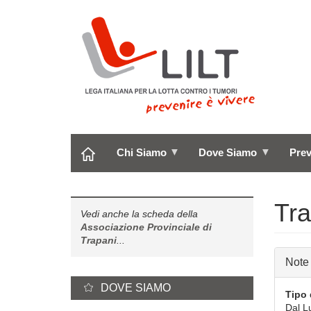
Salta
al
contenuto
principale
Chi Siamo
Dove Siamo
Pre
Tra
Vedi anche la scheda della
Associazione Provinciale di
Trapani
...
Note
DOVE SIAMO
Tipo 
Dal L