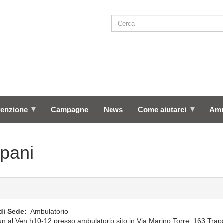
Cerca
SEARCH
venzione
Campagne
News
Come aiutarci
Amm
pani
di Sede
Ambulatorio
un al Ven h10-12 presso ambulatorio sito in Via Marino Torre, 163 Trap