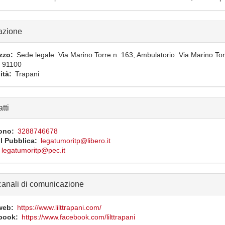
azione
izzo
Sede legale: Via Marino Torre n. 163, Ambulatorio: Via Marino To
91100
ità
Trapani
tti
ono
3288746678
l Pubblica
legatumoritp@libero.it
legatumoritp@pec.it
 canali di comunicazione
web
https://www.lilttrapani.com/
book
https://www.facebook.com/lilttrapani