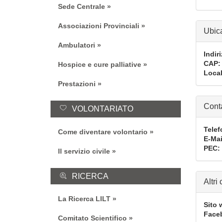
Sede Centrale
Associazioni Provinciali
Ubic
Ambulatori
Indir
CAP
Hospice e cure palliative
Local
Prestazioni
Conta
VOLONTARIATO
Telef
Come diventare volontario
E-Mai
PEC
Il servizio civile
RICERCA
Altri
La Ricerca LILT
Sito 
Face
Comitato Scientifico