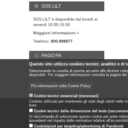
SOS LILT
SOS LILT è disponibile dal lunedì al
venerdì 10.00-15.00
Maggiori informazioni
Telefono:
800.998877
PAGO PA
Questo sito utilizza cookies tecnici, analitici e di 
Scopri come usufruire di
Pago PA
Selezionando la casella di spunta accanto alle diverse categ
con LILT
disponibili. Per maggiori informazioni consulta la pagina dei 
Più informazioni nella Cookie Policy
Cookie tecnici essenziali (necessari)
Cookies utilizzati per mantenere gli stati degli utenti nelle
form
Cookie tecnici della dimensione del testo (raccoman
Si raccomanda di selezionare questo cookie per poter ridimensi
ipovedenti nel rispetto delle normative relative all'accessibi
Cookie/pixel per targeting/advertising di Facebook