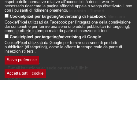
rispetto delle normative relative all'accessibilità dei siti web. È
necessario ricaricare la pagina affinché appaia o venga disattivato il box
LILT - Lega Italiana per la Lotta conto i Tumori
con i pulsanti di ridimensionamento.
è un Ente Pubblico su base associativa, vigilato dal Ministero
Cookie/pixel per targeting/advertising di Facebook
della Salute
Cookie/Pixel utilizzati da Facebook per l'integrazione della condivisione
dei contenuti e per fornire una serie di prodotti pubblicitari (di targeting),
come le offerte in tempo reale da parte di inserzionisti terzi.
Sede Nazionale
Cookie/pixel per targeting/advertising di Google
Via Torlonia 15, 00161 Roma
Cookie/Pixel utilizzati da Google per fornire una serie di prodotti
Come raggiungerci
»
pubblicitari (di targeting), come le offerte in tempo reale da parte di
inserzionisti terzi.
Contatti
Salva preferenze
Tel: 06.442597.1
E-mail istituzionale:
sede.centrale@lilt.it
Accetta tutti i cookie
Ritira
Login
»
consenso
Registrazione per Albo Fornitori
»
Seguici su: