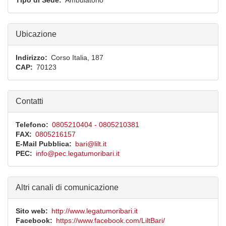
Tipo di Sede
Ambulatorio
Ubicazione
Indirizzo
Corso Italia, 187
CAP
70123
Contatti
Telefono
0805210404 - 0805210381
FAX
0805216157
E-Mail Pubblica
bari@lilt.it
PEC
info@pec.legatumoribari.it
Altri canali di comunicazione
Sito web
http://www.legatumoribari.it
Facebook
https://www.facebook.com/LiltBari/