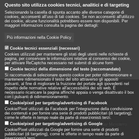
Questo sito utilizza cookies tecnici, analitici e di targeting
Selezionando la casella di spunta accanto alle diverse categorie di
cookies, acconsenti all’uso di tali cookies. Se non acconsenti all'utilizzo
dei cookie, alcune funzionalità potrebbero essere non disponibili. Per
maggiori informazioni consulta la pagina dei dettagli:
Più informazioni nella Cookie Policy
Cookie tecnici essenziali (necessari)
Cookies utilizzati per mantenere gli stati degli utenti nelle richieste di
pagina, per conservare le informazioni relative al consenso dei cookie,
per attivare ReCaptcha necessario nel submit di alcune form
Cookie tecnici della dimensione del testo (raccomandato)
Si raccomanda di selezionare questo cookie per poter ridimensionare e
mantenere ridimensionato il testo del sito attraverso gli appositi
pulsanti, al fine di migliorare la fruizione del portale agli ipovedenti nel
rispetto delle normative relative all'accessibilità dei siti web. È
necessario ricaricare la pagina affinché appaia o venga disattivato il box
con i pulsanti di ridimensionamento.
Cookie/pixel per targeting/advertising di Facebook
Cookie/Pixel utilizzati da Facebook per l'integrazione della condivisione
dei contenuti e per fornire una serie di prodotti pubblicitari (di targeting),
come le offerte in tempo reale da parte di inserzionisti terzi.
LILT - Lega Italiana per la Lotta conto i Tumori
è un Ente Pubblico su base associativa, vigilato dal Ministero
Cookie/pixel per targeting/advertising di Google
della Salute
Cookie/Pixel utilizzati da Google per fornire una serie di prodotti
pubblicitari (di targeting), come le offerte in tempo reale da parte di
inserzionisti terzi.