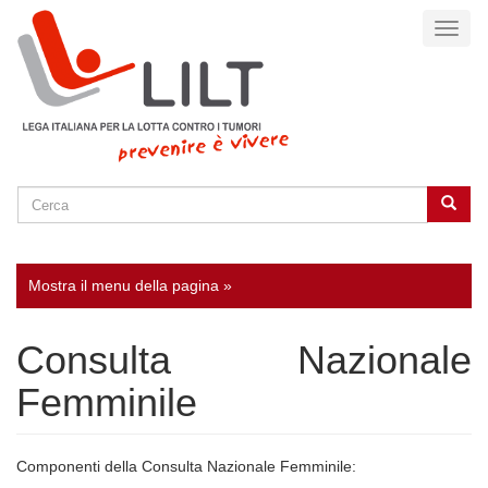
Salta
Toggl
al
naviga
contenuto
principale
Cerca
Cerca
SEARCH
Mostra il menu della pagina »
Consulta Nazionale
Femminile
Componenti della Consulta Nazionale Femminile: